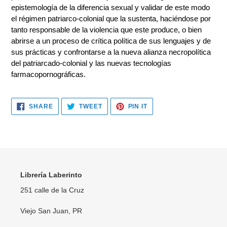
epistemología de la diferencia sexual y validar de este modo
el régimen patriarco-colonial que la sustenta, haciéndose por
tanto responsable de la violencia que este produce, o bien
abrirse a un proceso de crítica política de sus lenguajes y de
sus prácticas y confrontarse a la nueva alianza necropolítica
del patriarcado-colonial y las nuevas tecnologías
farmacopornográficas.
SHARE
TWEET
PIN
SHARE
TWEET
PIN IT
ON
ON
ON
FACEBOOK
TWITTER
PINTEREST
Librería Laberinto
251 calle de la Cruz
Viejo San Juan, PR