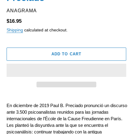
VENDOR
ANAGRAMA
Regular
$16.95
price
Shipping
calculated at checkout.
ADD TO CART
Adding
product
En diciembre de 2019 Paul B. Preciado pronunció un discurso
to
ante 3.500 psicoanalistas reunidos para las jornadas
your
internacionales de l’École de la Cause Freudienne en París.
cart
Les planteó la disyuntiva ante la que se encuentra el
psicoanálisis: continuar trabajando con la antigua