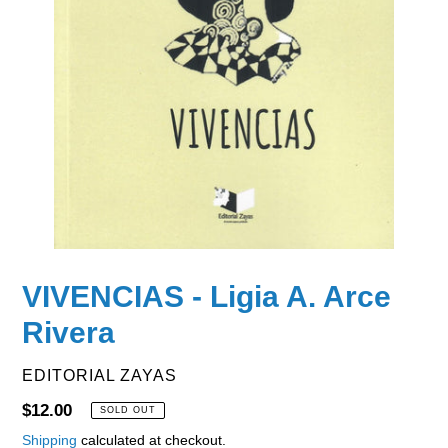
VIVENCIAS - Ligia A. Arce
Rivera
VENDOR
EDITORIAL ZAYAS
Regular
$12.00
SOLD OUT
price
Shipping
calculated at checkout.