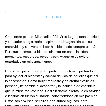
SOLD OUT
Adding
product
Crecí entre poetas. Mi abuelito Félix Arce Lugo, poeta, escritor
to
y educador sangermeño, inspiraba mi imaginación con su
your
creatividad y sus versos. Leer ha sido desde siempre un afán.
cart
Por mucho tiempo la idea de plasmar en papel las ideas,
momentos, recuerdos, personajes y vivencias estuvieron
guardados en mi pensamiento.
He escrito, presentado y compartido otros temas profundos
para ayudar al bienestar y calidad de vida de aquellos que así
lo necesitaron. Como mujer resiliente y en eterna evolución
personal, he sentido el despertar y la inquietud de escribir lo
que la musa me revelaba. Casi sin darme cuenta, la creatividad
e inspiración fueron sumando, convirtiéndose en mis poemas.
Estos son diversos, sencillos, con humor algunos, para
reflexionar otros. Si no escribo los sentimientos me ahogan.