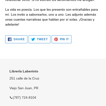
La vida es poesía. Los que les presento son entrañables para
mí. Los invito a saborearlos, uno a uno. Les adjunto además
unas cuantas narrativas que hablan por sí solas. ¡Gracias y
adelante!
SHARE
TWEET
PIN
SHARE
TWEET
PIN IT
ON
ON
ON
FACEBOOK
TWITTER
PINTEREST
Librería Laberinto
251 calle de la Cruz
Viejo San Juan, PR
📞(787) 724-8104