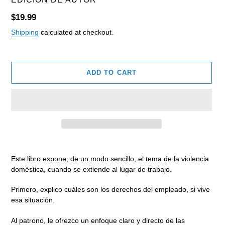
Regular
$19.99
price
Shipping
calculated at checkout.
ADD TO CART
Adding
product
Este libro expone, de un modo sencillo, el tema de la violencia
to
doméstica, cuando se extiende al lugar de trabajo.
your
cart
Primero, explico cuáles son los derechos del empleado, si vive
esa situación.
Al patrono, le ofrezco un enfoque claro y directo de las