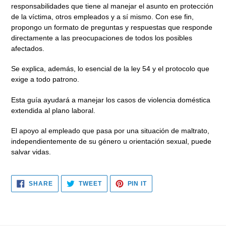
responsabilidades que tiene al manejar el asunto en protección
de la víctima, otros empleados y a sí mismo. Con ese fin,
propongo un formato de preguntas y respuestas que responde
directamente a las preocupaciones de todos los posibles
afectados.
Se explica, además, lo esencial de la ley 54 y el protocolo que
exige a todo patrono.
Esta guía ayudará a manejar los casos de violencia doméstica
extendida al plano laboral.
El apoyo al empleado que pasa por una situación de maltrato,
independientemente de su género u orientación sexual, puede
salvar vidas.
SHARE
TWEET
PIN
SHARE
TWEET
PIN IT
ON
ON
ON
FACEBOOK
TWITTER
PINTEREST