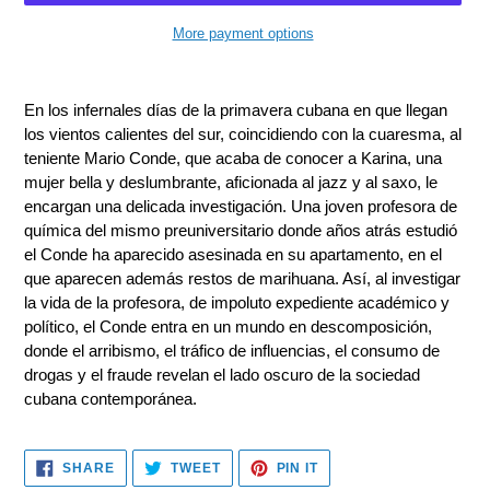
More payment options
Adding
product
En los infernales días de la primavera cubana en que llegan
to
los vientos calientes del sur, coincidiendo con la cuaresma, al
your
teniente Mario Conde, que acaba de conocer a Karina, una
cart
mujer bella y deslumbrante, aficionada al jazz y al saxo, le
encargan una delicada investigación. Una joven profesora de
química del mismo preuniversitario donde años atrás estudió
el Conde ha aparecido asesinada en su apartamento, en el
que aparecen además restos de marihuana. Así, al investigar
la vida de la profesora, de impoluto expediente académico y
político, el Conde entra en un mundo en descomposición,
donde el arribismo, el tráfico de influencias, el consumo de
drogas y el fraude revelan el lado oscuro de la sociedad
cubana contemporánea.
SHARE
TWEET
PIN
SHARE
TWEET
PIN IT
ON
ON
ON