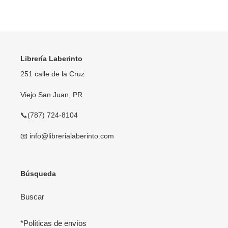
FACEBOOK
TWITTER
PINTEREST
Librería Laberinto
251 calle de la Cruz
Viejo San Juan, PR
📞(787) 724-8104
📧 info@librerialaberinto.com
Búsqueda
Buscar
*Políticas de envíos