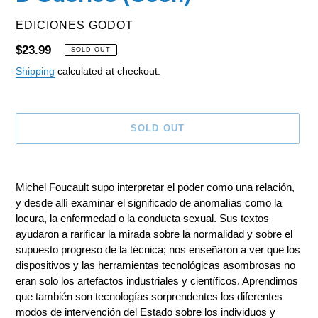
VENDOR
EDICIONES GODOT
Regular
$23.99
SOLD OUT
price
Shipping
calculated at checkout.
SOLD OUT
Adding
product
Michel Foucault supo interpretar el poder como una relación,
to
y desde allí examinar el significado de anomalías como la
your
locura, la enfermedad o la conducta sexual. Sus textos
cart
ayudaron a rarificar la mirada sobre la normalidad y sobre el
supuesto progreso de la técnica; nos enseñaron a ver que los
dispositivos y las herramientas tecnológicas asombrosas no
eran solo los artefactos industriales y científicos. Aprendimos
que también son tecnologías sorprendentes los diferentes
modos de intervención del Estado sobre los individuos y