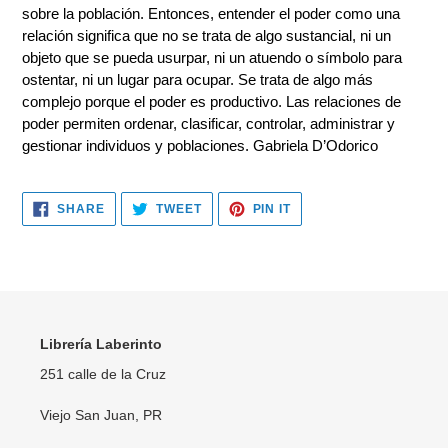
sobre la población. Entonces, entender el poder como una
relación significa que no se trata de algo sustancial, ni un
objeto que se pueda usurpar, ni un atuendo o símbolo para
ostentar, ni un lugar para ocupar. Se trata de algo más
complejo porque el poder es productivo. Las relaciones de
poder permiten ordenar, clasificar, controlar, administrar y
gestionar individuos y poblaciones. Gabriela D’Odorico
SHARE
TWEET
PIN
SHARE
TWEET
PIN IT
ON
ON
ON
FACEBOOK
TWITTER
PINTEREST
Librería Laberinto
251 calle de la Cruz
Viejo San Juan, PR