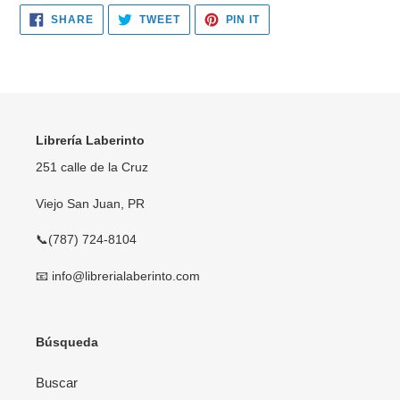
SHARE
TWEET
PIN
SHARE
TWEET
PIN IT
ON
ON
ON
FACEBOOK
TWITTER
PINTEREST
Librería Laberinto
251 calle de la Cruz
Viejo San Juan, PR
📞(787) 724-8104
📧 info@librerialaberinto.com
Búsqueda
Buscar