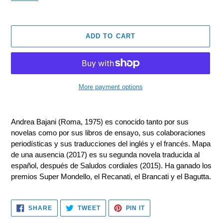
ADD TO CART
More payment options
Adding
product
Andrea Bajani (Roma, 1975) es conocido tanto por sus
to
novelas como por sus libros de ensayo, sus colaboraciones
your
periodísticas y sus traducciones del inglés y el francés. Mapa
cart
de una ausencia (2017) es su segunda novela traducida al
español, después de Saludos cordiales (2015). Ha ganado los
premios Super Mondello, el Recanati, el Brancati y el Bagutta.
SHARE
TWEET
PIN
SHARE
TWEET
PIN IT
ON
ON
ON
FACEBOOK
TWITTER
PINTEREST