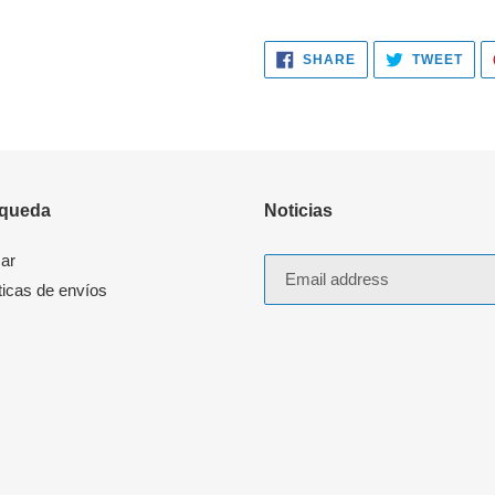
SHARE
TWE
SHARE
TWEET
ON
ON
FACEBOOK
TWI
queda
Noticias
ar
ticas de envíos