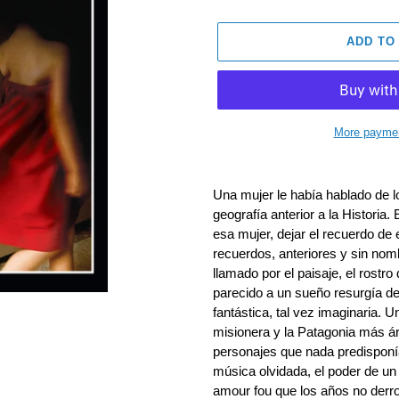
ADD TO
More paymen
Adding
product
Una mujer le había hablado de l
to
geografía anterior a la Historia
your
esa mujer, dejar el recuerdo de
cart
recuerdos, anteriores y sin nom
llamado por el paisaje, el rostr
parecido a un sueño resurgía de
fantástica, tal vez imaginaria. 
misionera y la Patagonia más ár
personajes que nada predisponía
música olvidada, el poder de un 
amour fou que los años no derro