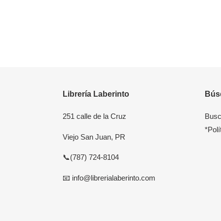
Librería Laberinto
Bús
251 calle de la Cruz
Busc
*Polí
Viejo San Juan, PR
📞(787) 724-8104
📧 info@librerialaberinto.com