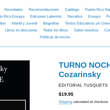
Novedades
Recomendaciones
Catálogo
Puerto Rico Nar
to Rico Ensayo
Ediciones Laberinto
Narrativa
Ensayo
P
tion
Infantil y Juvenil
Biografías
Textos Educativos y/o Unive
Libros en descuento
Todos los libros
Sobre nosotros
Con
Políticas de envíos
TURNO NOCHE
Cozarinsky
VENDOR
EDITORIAL TUSQUETS
Regular
$19.95
price
Shipping
calculated at checkout.