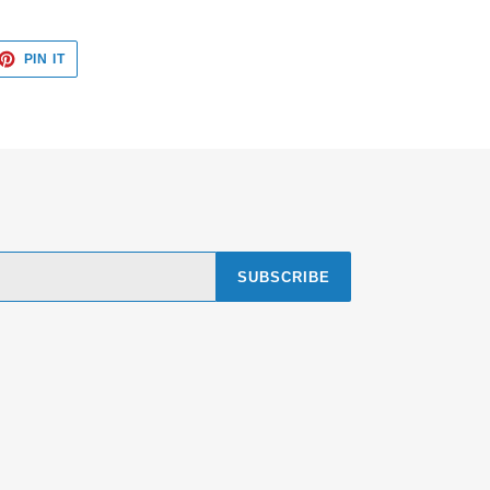
ET
PIN
PIN IT
ON
TTER
PINTEREST
SUBSCRIBE