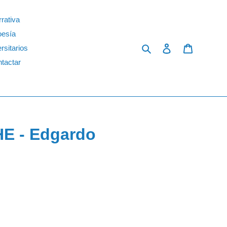
rativa
oesía
Search
Log in
Cart
rsitarios
tactar
 - Edgardo