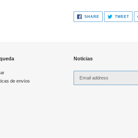
SHARE
TWE
SHARE
TWEET
ON
ON
FACEBOOK
TWI
queda
Noticias
ar
ticas de envíos