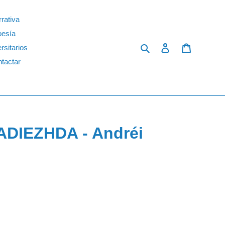
rativa
oesía
Search
Log in
Cart
rsitarios
tactar
DIEZHDA - Andréi