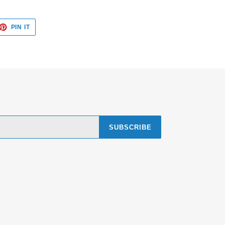
ET
PIN
PIN IT
ON
TTER
PINTEREST
SUBSCRIBE