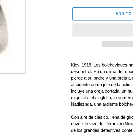
ADD TO
Adding
product
Kiev, 1919. Los bolcheviques ha
to
descontrol. En un clima de robo
your
pierde a su padre y una oreja a
cart
accidente como jefe de la policí
incluye una oreja cortada, un hu
exquisita tela inglesa, lo sumer
Nadiezhda, una ardiente bolche
Con aire de clásico, llena de gi
novelista vivo de Ucrania» (N
de los grandes detectives con