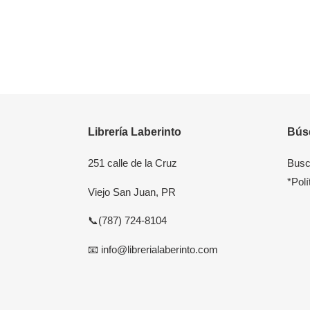
Librería Laberinto
Bús
251 calle de la Cruz
Busc
*Polí
Viejo San Juan, PR
📞(787) 724-8104
📧 info@librerialaberinto.com