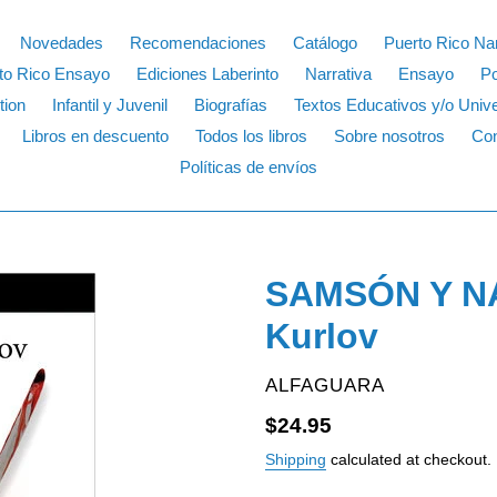
Novedades
Recomendaciones
Catálogo
Puerto Rico Nar
to Rico Ensayo
Ediciones Laberinto
Narrativa
Ensayo
P
tion
Infantil y Juvenil
Biografías
Textos Educativos y/o Unive
Libros en descuento
Todos los libros
Sobre nosotros
Con
Políticas de envíos
SAMSÓN Y NA
Kurlov
VENDOR
ALFAGUARA
Regular
$24.95
price
Shipping
calculated at checkout.