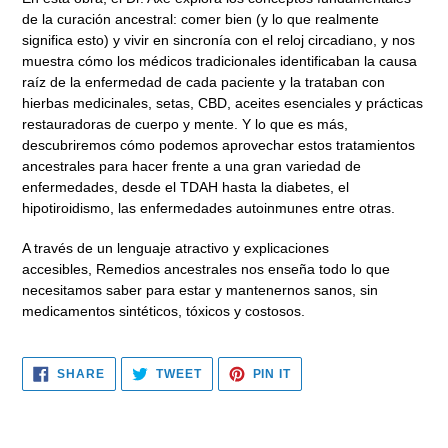
de la curación ancestral: comer bien (y lo que realmente
significa esto) y vivir en sincronía con el reloj circadiano, y nos
muestra cómo los médicos tradicionales identificaban la causa
raíz de la enfermedad de cada paciente y la trataban con
hierbas medicinales, setas, CBD, aceites esenciales y prácticas
restauradoras de cuerpo y mente. Y lo que es más,
descubriremos cómo podemos aprovechar estos
tratamientos
ancestrales para hacer frente a una gran variedad de
enfermedades, desde el TDAH hasta la diabetes, el
hipotiroidismo, las enfermedades autoinmunes entre otras.
A través de un lenguaje atractivo y explicaciones
accesibles,
Remedios ancestrales
nos enseña todo lo que
necesitamos saber para estar y mantenernos sanos,
sin
medicamentos sintéticos, tóxicos y costosos.
SHARE
TWEET
PIN
SHARE
TWEET
PIN IT
ON
ON
ON
FACEBOOK
TWITTER
PINTEREST