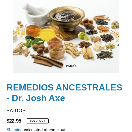
REMEDIOS ANCESTRALES
- Dr. Josh Axe
VENDOR
PAIDÓS
Regular
$22.95
SOLD OUT
price
Shipping
calculated at checkout.