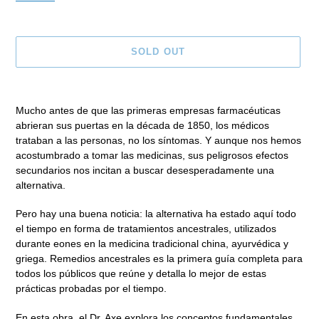
SOLD OUT
Adding
product
Mucho antes de que las primeras empresas farmacéuticas
to
abrieran sus puertas en la década de 1850, los médicos
your
trataban a las personas, no los síntomas. Y aunque nos hemos
cart
acostumbrado a tomar las medicinas, sus peligrosos efectos
secundarios nos incitan a buscar desesperadamente una
alternativa.
Pero hay una buena noticia: la alternativa ha estado aquí todo
el tiempo en forma de tratamientos ancestrales, utilizados
durante eones en la medicina tradicional china, ayurvédica y
griega.
Remedios ancestrales
es la primera guía completa para
todos los públicos que reúne y detalla lo mejor de estas
prácticas probadas por el tiempo.
En esta obra, el Dr. Axe explora los conceptos fundamentales