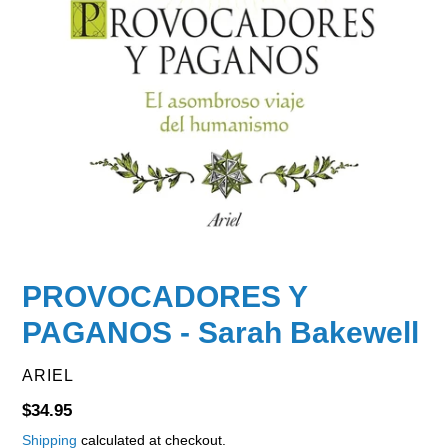
PROVOCADORES Y
PAGANOS - Sarah Bakewell
VENDOR
ARIEL
Regular
$34.95
price
Shipping
calculated at checkout.