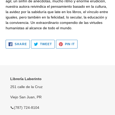
ágil, un sinfín de anécdotas, mucho ritmo y enorme erudición,
nuestra autora reivindica el pensamiento basado en la cultura,
la avidez por la sabiduría que late en los libros, el vínculo entre
iguales, pero también en la felicidad, lo secular, la educación y
la convivencia. Un extraordinario compendio de las virtudes
humanistas al alcance de todo el mundo.
SHARE
TWEET
PIN
SHARE
TWEET
PIN IT
ON
ON
ON
FACEBOOK
TWITTER
PINTEREST
Librería Laberinto
251 calle de la Cruz
Viejo San Juan, PR
📞(787) 724-8104