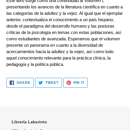
Este libro surge como una continuidad al Volumen I,
to
presentando los avances de la literatura científica en cuanto a
your
las categorías de la adultez y la vejez. Al igual que el ejemplar
cart
anterior, contextualiza el conocimiento a un país hispano,
desde el paradigma del desarrollo humano y las posturas
críticas de la psicología en temas con estas poblaciones, así
como estudiantes de avanzada. Esperamos que el volumen
presente un panorama en cuanto a la diversidad de
acercamientos hacia la adultez y la vejez, así como todo
aquel conocimiento relevante para la práctica clínica, la
pedagogía y la política pública.
SHARE
TWEET
PIN
SHARE
TWEET
PIN IT
ON
ON
ON
FACEBOOK
TWITTER
PINTEREST
Librería Laberinto