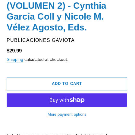
(VOLUMEN 2) - Cynthia
García Coll y Nicole M.
Vélez Agosto, Eds.
VENDOR
PUBLICACIONES GAVIOTA
Regular
$29.99
price
Shipping
calculated at checkout.
ADD TO CART
More payment options
Adding
product