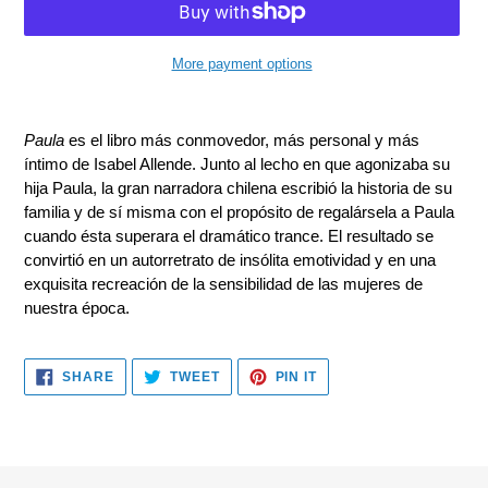
More payment options
Adding
product
Paula
es el libro más conmovedor, más personal y más
to
íntimo de Isabel Allende. Junto al lecho en que agonizaba su
your
hija Paula, la gran narradora chilena escribió la historia de su
cart
familia y de sí misma con el propósito de regalársela a Paula
cuando ésta superara el dramático trance. El resultado se
convirtió en un autorretrato de insólita emotividad y en una
exquisita recreación de la sensibilidad de las mujeres de
nuestra época.
SHARE
TWEET
PIN
SHARE
TWEET
PIN IT
ON
ON
ON
FACEBOOK
TWITTER
PINTEREST