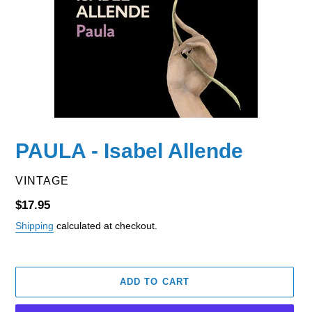
PAULA - Isabel Allende
VENDOR
VINTAGE
Regular
$17.95
price
Shipping
calculated at checkout.
ADD TO CART