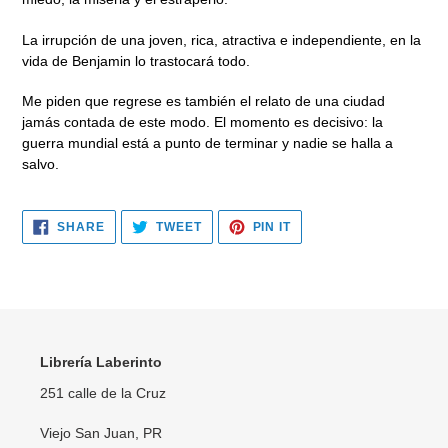
La irrupción de una joven, rica, atractiva e independiente, en la
vida de Benjamin lo trastocará todo.
Me piden que regrese es también el relato de una ciudad
jamás contada de este modo. El momento es decisivo: la
guerra mundial está a punto de terminar y nadie se halla a
salvo.
SHARE
TWEET
PIN
SHARE
TWEET
PIN IT
ON
ON
ON
FACEBOOK
TWITTER
PINTEREST
Librería Laberinto
251 calle de la Cruz
Viejo San Juan, PR