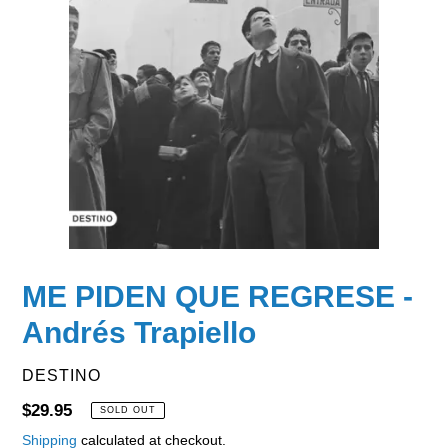
ME PIDEN QUE REGRESE -
Andrés Trapiello
VENDOR
DESTINO
Regular
$29.95
SOLD OUT
price
Shipping
calculated at checkout.