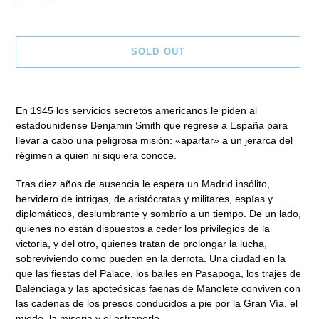
SOLD OUT
Adding
product
En 1945 los servicios secretos americanos le piden al
to
estadounidense Benjamin Smith que regrese a España para
your
llevar a cabo una peligrosa misión: «apartar» a un jerarca del
cart
régimen a quien ni siquiera conoce.
Tras diez años de ausencia le espera un Madrid insólito,
hervidero de intrigas, de aristócratas y militares, espías y
diplomáticos, deslumbrante y sombrío a un tiempo. De un lado,
quienes no están dispuestos a ceder los privilegios de la
victoria, y del otro, quienes tratan de prolongar la lucha,
sobreviviendo como pueden en la derrota. Una ciudad en la
que las fiestas del Palace, los bailes en Pasapoga, los trajes de
Balenciaga y las apoteósicas faenas de Manolete conviven con
las cadenas de los presos conducidos a pie por la Gran Vía, el
miedo, la miseria y el estraperlo.