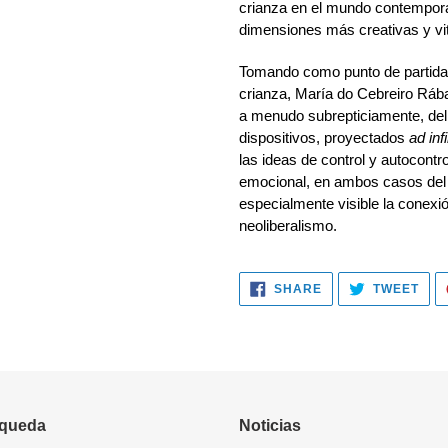
crianza en el mundo contempor
dimensiones más creativas y vit
Tomando como punto de partida l
crianza, María do Cebreiro Ráb
a menudo subrepticiamente, del 
dispositivos, proyectados
ad inf
las ideas de control y autocontr
emocional, en ambos casos del 
especialmente visible la conexi
neoliberalismo.
SHARE
TWE
SHARE
TWEET
ON
ON
FACEBOOK
TWI
queda
Noticias