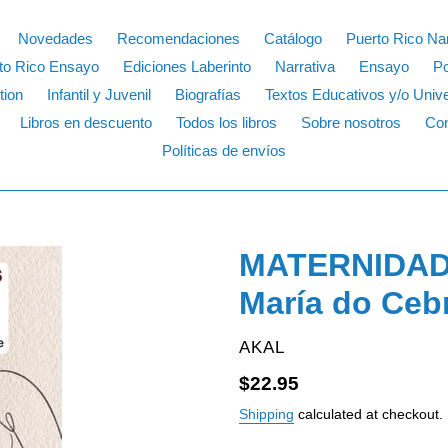
Novedades
Recomendaciones
Catálogo
Puerto Rico Nar
to Rico Ensayo
Ediciones Laberinto
Narrativa
Ensayo
P
tion
Infantil y Juvenil
Biografías
Textos Educativos y/o Unive
Libros en descuento
Todos los libros
Sobre nosotros
Con
Políticas de envíos
MATERNIDAD
María do Ceb
VENDOR
AKAL
Regular
$22.95
price
Shipping
calculated at checkout.