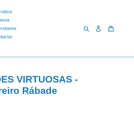
rativa
oesía
Search
Log in
Cart
rsitarios
tactar
ES VIRTUOSAS -
reiro Rábade