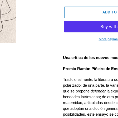
ADD TO
More paymen
Adding
product
Una crítica de los nuevos mod
to
your
Premio Ramón Piñeiro de Ens
cart
Tradicionalmente, la literatura 
polarizado: de una parte, la var
que se propone
defender
la exp
bondades intrínsecas; de otra par
maternidad, articuladas desde 
que adoptan una dicción general
posibilidades, este ensayo se c