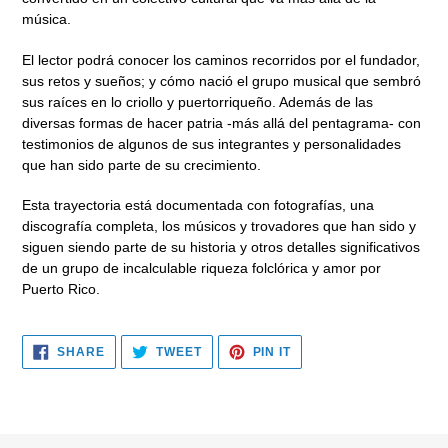
música.
El lector podrá conocer los caminos recorridos por el fundador,
sus retos y sueños; y cómo nació el grupo musical que sembró
sus raíces en lo criollo y puertorriqueño. Además de las
diversas formas de hacer patria -más allá del pentagrama- con
testimonios de algunos de sus integrantes y personalidades
que han sido parte de su crecimiento.
Esta trayectoria está documentada con fotografías, una
discografía completa, los músicos y trovadores que han sido y
siguen siendo parte de su historia y otros detalles significativos
de un grupo de incalculable riqueza folclórica y amor por
Puerto Rico.
SHARE
TWEET
PIN
SHARE
TWEET
PIN IT
ON
ON
ON
FACEBOOK
TWITTER
PINTEREST