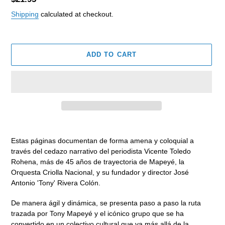
price
Shipping
calculated at checkout.
ADD TO CART
Adding
product
Estas páginas documentan de forma amena y coloquial a
to
través del cedazo narrativo del periodista Vicente Toledo
your
Rohena, más de 45 años de trayectoria de Mapeyé, la
cart
Orquesta Criolla Nacional, y su fundador y director José
Antonio 'Tony' Rivera Colón.
De manera ágil y dinámica, se presenta paso a paso la ruta
trazada por Tony Mapeyé y el icónico grupo que se ha
convertido en un colectivo cultural que va más allá de la