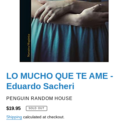
LO MUCHO QUE TE AME -
Eduardo Sacheri
VENDOR
PENGUIN RANDOM HOUSE
Regular
$19.95
SOLD OUT
price
Shipping
calculated at checkout.