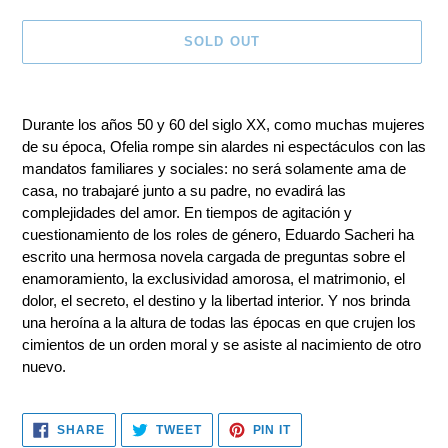
SOLD OUT
Adding
product
Durante los años 50 y 60 del siglo XX, como muchas mujeres
to
de su época, Ofelia rompe sin alardes ni espectáculos con las
your
mandatos familiares y sociales: no será solamente ama de
cart
casa, no trabajaré junto a su padre, no evadirá las
complejidades del amor. En tiempos de agitación y
cuestionamiento de los roles de género, Eduardo Sacheri ha
escrito una hermosa novela cargada de preguntas sobre el
enamoramiento, la exclusividad amorosa, el matrimonio, el
dolor, el secreto, el destino y la libertad interior. Y nos brinda
una heroína a la altura de todas las épocas en que crujen los
cimientos de un orden moral y se asiste al nacimiento de otro
nuevo.
SHARE
TWEET
PIN
SHARE
TWEET
PIN IT
ON
ON
ON