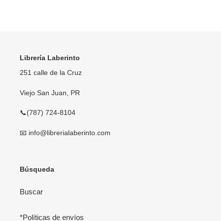
FACEBOOK
TWITTER
PINTEREST
Librería Laberinto
251 calle de la Cruz
Viejo San Juan, PR
📞(787) 724-8104
📧 info@librerialaberinto.com
Búsqueda
Buscar
*Políticas de envíos