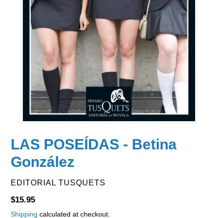
LAS POSEÍDAS - Betina
González
VENDOR
EDITORIAL TUSQUETS
Regular
$15.95
price
Shipping
calculated at checkout.