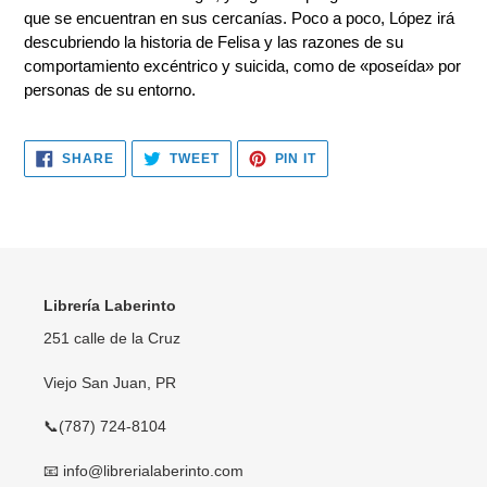
que se encuentran en sus cercanías. Poco a poco, López irá
descubriendo la historia de Felisa y las razones de su
comportamiento excéntrico y suicida, como de «poseída» por
personas de su entorno.
SHARE
TWEET
PIN
SHARE
TWEET
PIN IT
ON
ON
ON
FACEBOOK
TWITTER
PINTEREST
Librería Laberinto
251 calle de la Cruz
Viejo San Juan, PR
📞(787) 724-8104
📧 info@librerialaberinto.com