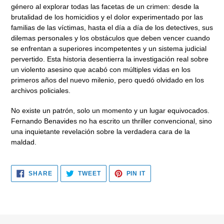
género al explorar
todas las facetas de un crimen: desde la
brutalidad de los homicidios y el dolor experimentado por las
familias de las víctimas, hasta el día a día de los detectives, sus
dilemas personales y los obstáculos que deben vencer cuando
se enfrentan a superiores incompetentes y un sistema judicial
pervertido.
Esta historia desentierra la investigación real sobre
un violento asesino que acabó con múltiples vidas en los
primeros años del nuevo milenio, pero quedó olvidado en los
archivos policiales.
No existe un patrón, solo un momento y un lugar equivocados.
Fernando Benavides no ha escrito un
thriller
convencional, sino
una inquietante revelación sobre la verdadera cara de la
maldad.
SHARE
TWEET
PIN
SHARE
TWEET
PIN IT
ON
ON
ON
FACEBOOK
TWITTER
PINTEREST