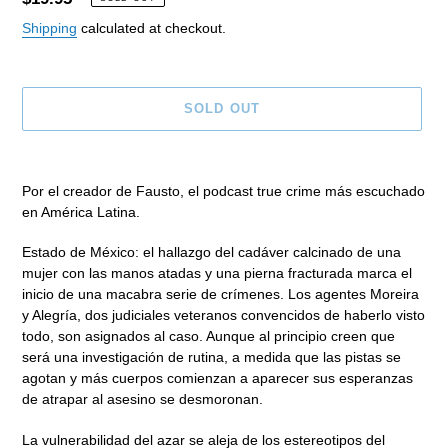
price
Shipping
calculated at checkout.
SOLD OUT
Adding
product
Por el creador de
Fausto
, el podcast
true crime
más escuchado
to
en América Latina.
your
cart
Estado de México:
el hallazgo del cadáver calcinado de una
mujer
con las manos atadas y una pierna fracturada marca el
inicio de una macabra serie de crímenes. Los agentes Moreira
y Alegría, dos judiciales veteranos convencidos de haberlo visto
todo, son asignados al caso. Aunque al principio creen que
será una investigación de rutina, a medida que las pistas se
agotan y más cuerpos comienzan a aparecer sus esperanzas
de atrapar al asesino se desmoronan.
La vulnerabilidad del azar
se aleja de los estereotipos del