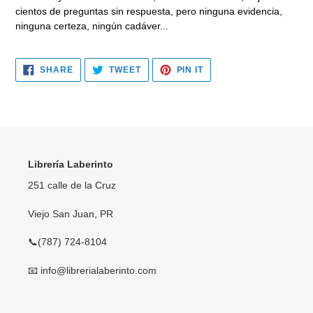
cientos de preguntas sin respuesta, pero ninguna evidencia,
ninguna certeza, ningún cadáver...
SHARE
TWEET
PIN
SHARE
TWEET
PIN IT
ON
ON
ON
FACEBOOK
TWITTER
PINTEREST
Librería Laberinto
251 calle de la Cruz
Viejo San Juan, PR
📞(787) 724-8104
📧 info@librerialaberinto.com