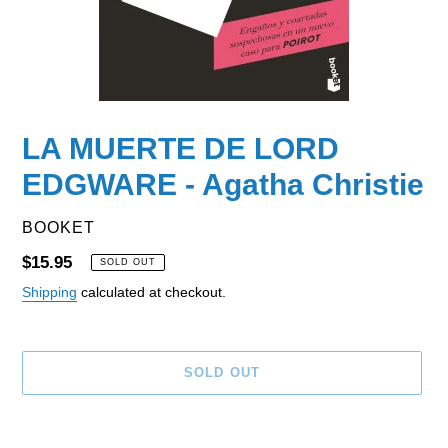
LA MUERTE DE LORD
EDGWARE - Agatha Christie
VENDOR
BOOKET
Regular
$15.95
SOLD OUT
price
Shipping
calculated at checkout.
SOLD OUT
Adding
product