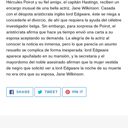
Hércules Poirot y su fiel amigo, el capitán Hastings, reciben un
to
encargo inusual de una bella actriz, Jane Wilkinson. Casada
your
con el déspota aristócrata inglés lord Edgware, éste se niega a
cart
concederle el divorcio, de ahí que requiera la ayuda del célebre
investigador belga. Sin embargo, para sorpresa de Poirot, el
aristócrata afirma que hace ya tiempo envió una carta a su
esposa aceptando su demanda. La alegría de la actriz al
conocer la noticia es inmensa, pero lo que parecía un asunto
resuelto se complica de forma inesperada: lord Edgware
aparece apuñalado en su mansión, y la secretaria y el
mayordomo del noble asesinado afirman que la mujer vestida
de negro que solicitó ver a lord Edgware la noche de su muerte
no era otra que su esposa, Jane Wilkinson.
SHARE
TWEET
PIN
SHARE
TWEET
PIN IT
ON
ON
ON
FACEBOOK
TWITTER
PINTEREST