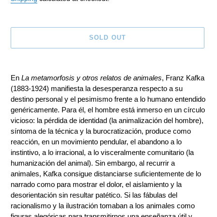
SOLD OUT
Adding
product
En
La metamorfosis y otros relatos de animales
, Franz Kafka
to
(1883-1924) manifiesta la desesperanza respecto a su
your
destino personal y el pesimismo frente a lo humano entendido
cart
genéricamente. Para él, el hombre está inmerso en un círculo
vicioso: la pérdida de identidad (la animalización del hombre),
síntoma de la técnica y la burocratización, produce como
reacción, en un movimiento pendular, el abandono a lo
instintivo, a lo irracional, a lo visceralmente comunitario (la
humanización del animal). Sin embargo, al recurrir a
animales, Kafka consigue distanciarse suficientemente de lo
narrado como para mostrar el dolor, el aislamiento y la
desorientación sin resultar patético. Si las fábulas del
racionalismo y la ilustración tomaban a los animales como
figuras alegóricas para transmitirnos una enseñanza útil y