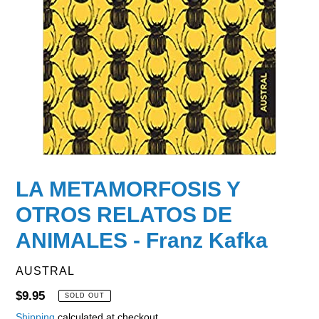
LA METAMORFOSIS Y
OTROS RELATOS DE
ANIMALES - Franz Kafka
VENDOR
AUSTRAL
Regular
$9.95
SOLD OUT
price
Shipping
calculated at checkout.