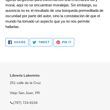
moral, aquí no se encuentran moralejas. Sin embargo, su
ausencia no es el resultado de una búsqueda premeditada de
oscuridad por parte del autor, sino la constatación de que el
mundo ha tomado un aspecto que ya no nos permite
hallarlas.
SHARE
TWEET
PIN
SHARE
TWEET
PIN IT
ON
ON
ON
FACEBOOK
TWITTER
PINTEREST
Librería Laberinto
251 calle de la Cruz
Viejo San Juan, PR
📞(787) 724-8104