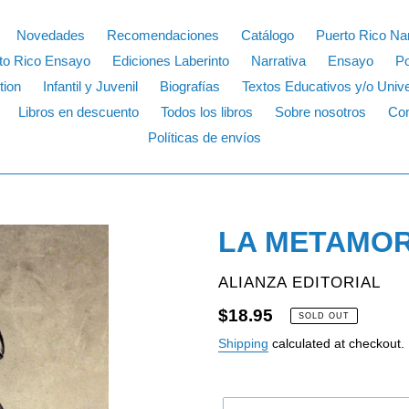
Novedades
Recomendaciones
Catálogo
Puerto Rico Nar
to Rico Ensayo
Ediciones Laberinto
Narrativa
Ensayo
P
tion
Infantil y Juvenil
Biografías
Textos Educativos y/o Unive
Libros en descuento
Todos los libros
Sobre nosotros
Con
Políticas de envíos
LA METAMORF
VENDOR
ALIANZA EDITORIAL
Regular
$18.95
SOLD OUT
price
Shipping
calculated at checkout.