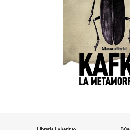
Librería Laberinto
Bús