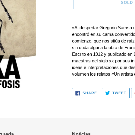
SOLD
Adding
product
«Al despertar Gregorio Samsa u
to
encontró en su cama convertido 
your
comienzo, que nos sitúa de raíz
cart
sin duda alguna la obra de Fra
Escrito en 1912 y publicado en 
maestras del siglo xx por sus i
ideas e interpretaciones que d
volumen los relatos «Un artista 
SHARE
TWE
SHARE
TWEET
ON
ON
FACEBOOK
TWI
queda
Noticias