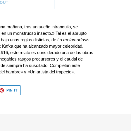
 OUT
na mañana, tras un sueño intranquilo, se
en un monstruoso insecto.» Tal es el abrupto
 bajo unas reglas distintas, de
La metamorfosis
,
nz Kafka que ha alcanzado mayor celebridad.
1916, este relato es considerado una de las obras
nnegables rasgos precursores y el caudal de
esde siempre ha suscitado. Completan este
del hambre» y «Un artista del trapecio».
ET
PIN
PIN IT
ON
TTER
PINTEREST