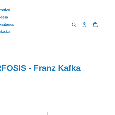
rativa
oesía
Search
Log in
Cart
rsitarios
tactar
OSIS - Franz Kafka