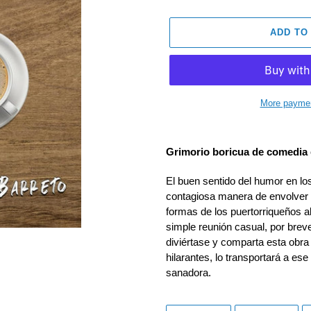
ADD TO
More paymen
Adding
product
Grimorio boricua de comedia 
to
your
El buen sentido del humor en lo
cart
contagiosa manera de envolver a
formas de los puertorriqueños al
simple reunión casual, por breve
diviértase y comparta esta obra 
hilarantes, lo transportará a e
sanadora.