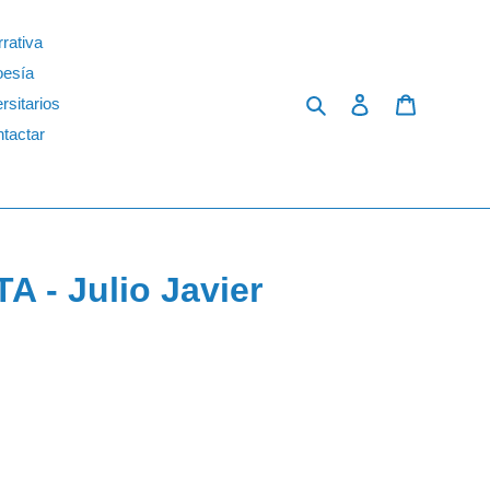
rativa
oesía
Search
Log in
Cart
rsitarios
tactar
 - Julio Javier