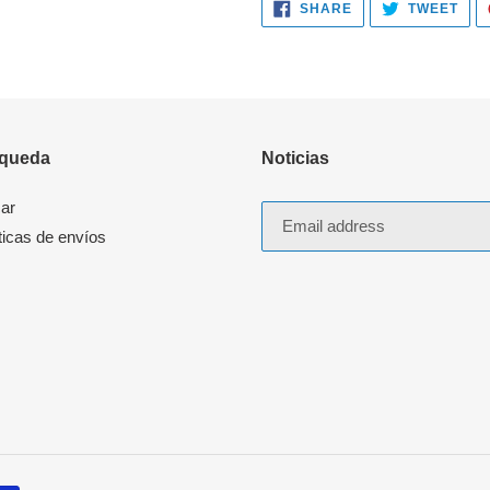
SHARE
TWE
SHARE
TWEET
ON
ON
FACEBOOK
TWI
queda
Noticias
ar
ticas de envíos