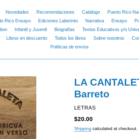
Novedades
Recomendaciones
Catálogo
Puerto Rico Nar
to Rico Ensayo
Ediciones Laberinto
Narrativa
Ensayo
P
tion
Infantil y Juvenil
Biografías
Textos Educativos y/o Unive
Libros en descuento
Todos los libros
Sobre nosotros
Con
Políticas de envíos
LA CANTALETA
Barreto
VENDOR
LETRAS
Regular
$20.00
price
Shipping
calculated at checkout.