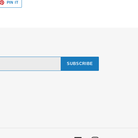
ET
PIN
PIN IT
ON
TTER
PINTEREST
SUBSCRIBE