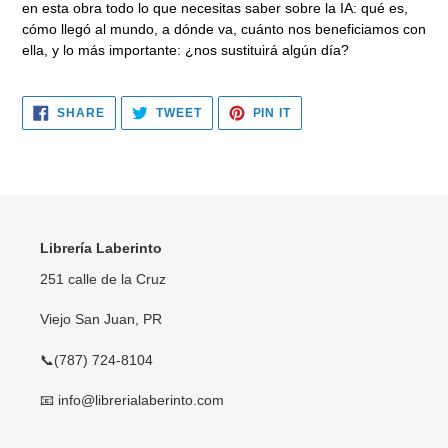
en esta obra todo lo que necesitas saber sobre la
IA: qué es,
cómo llegó al mundo, a dónde va, cuánto nos beneficiamos con
ella, y lo más importante: ¿nos sustituirá algún día?
SHARE
TWEET
PIN
SHARE
TWEET
PIN IT
ON
ON
ON
FACEBOOK
TWITTER
PINTEREST
Librería Laberinto
251 calle de la Cruz
Viejo San Juan, PR
📞(787) 724-8104
📧 info@librerialaberinto.com