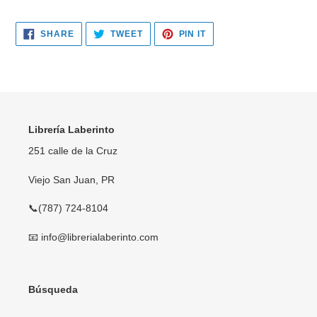
SHARE
TWEET
PIN
SHARE
TWEET
PIN IT
ON
ON
ON
FACEBOOK
TWITTER
PINTEREST
Librería Laberinto
251 calle de la Cruz
Viejo San Juan, PR
📞(787) 724-8104
📧 info@librerialaberinto.com
Búsqueda