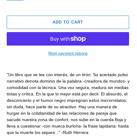
ADD TO CART
More payment options
Adding
product
"Un libro que se lee con interés, de un tirón. Su acertado pulso
to
narrativo denota dominio de la palabra -creadora de mundos- y
your
comodidad con la técnica. Una voz segura, madura sin medias
cart
tintas y crítica. En la que lo mejor está por decir. El absurdo, el
desconcierto y el humor negro impregnan estos microrrelatos;
sin duda, hace parte de su atractivo. Hay una manera de
hurgar en la cotidianidad de las relaciones de pareja que
sacude nuestra zona de confort, nos sube en la cuerda floja y
lleva a cuestionar -con mueca burlona- la frase lapidaria: hasta
que la muerte los separe..." -Ruth Herrera