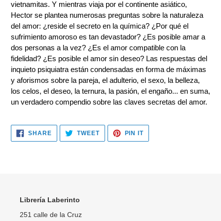
vietnamitas. Y mientras viaja por el continente asiático,
Hector se plantea numerosas preguntas sobre la naturaleza
del amor: ¿reside el secreto en la química? ¿Por qué el
sufrimiento amoroso es tan devastador? ¿Es posible amar a
dos personas a la vez? ¿Es el amor compatible con la
fidelidad? ¿Es posible el amor sin deseo? Las respuestas del
inquieto psiquiatra están condensadas en forma de máximas
y aforismos sobre la pareja, el adulterio, el sexo, la belleza,
los celos, el deseo, la ternura, la pasión, el engaño... en suma,
un verdadero compendio sobre las claves secretas del amor.
SHARE
TWEET
PIN
SHARE
TWEET
PIN IT
ON
ON
ON
FACEBOOK
TWITTER
PINTEREST
Librería Laberinto
251 calle de la Cruz