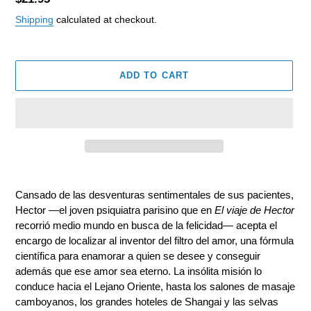
price
Shipping
calculated at checkout.
ADD TO CART
Adding
product
Cansado de las desventuras sentimentales de sus pacientes,
to
Hector —el joven psiquiatra parisino que en
El viaje de Hector
your
recorrió medio mundo en busca de la felicidad— acepta el
cart
encargo de localizar al inventor del filtro del amor, una fórmula
científica para enamorar a quien se desee y conseguir
además que ese amor sea eterno. La insólita misión lo
conduce hacia el Lejano Oriente, hasta los salones de masaje
camboyanos, los grandes hoteles de Shangai y las selvas