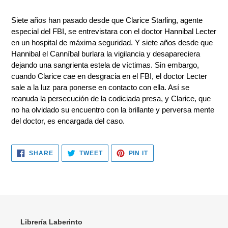
Adding
product
Siete años han pasado desde que Clarice Starling, agente
to
especial del FBI, se entrevistara con el doctor Hannibal Lecter
your
en un hospital de máxima seguridad. Y siete años desde que
cart
Hannibal el Canníbal burlara la vigilancia y desapareciera
dejando una sangrienta estela de víctimas. Sin embargo,
cuando Clarice cae en desgracia en el FBI, el doctor Lecter
sale a la luz para ponerse en contacto con ella. Así se
reanuda la persecución de la codiciada presa, y Clarice, que
no ha olvidado su encuentro con la brillante y perversa mente
del doctor, es encargada del caso.
SHARE
TWEET
PIN
SHARE
TWEET
PIN IT
ON
ON
ON
FACEBOOK
TWITTER
PINTEREST
Librería Laberinto