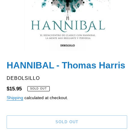
HANNIBAL - Thomas Harris
VENDOR
DEBOLSILLO
Regular
$15.95
SOLD OUT
price
Shipping
calculated at checkout.
SOLD OUT