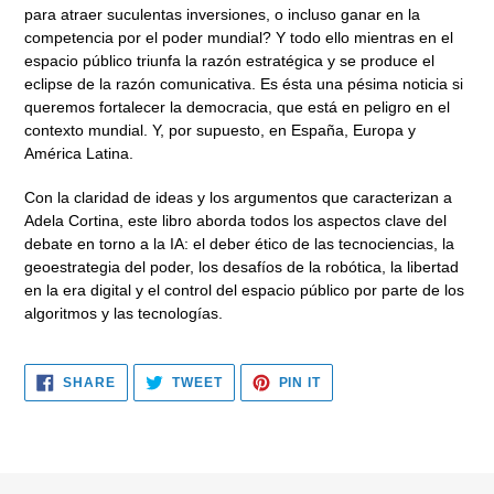
para atraer suculentas inversiones, o incluso ganar en la
competencia por el poder mundial? Y todo ello mientras en el
espacio público triunfa la razón estratégica y se produce el
eclipse de la razón comunicativa. Es ésta una pésima noticia si
queremos fortalecer la democracia, que está en peligro en el
contexto mundial. Y, por supuesto, en España, Europa y
América Latina.
Con la claridad de ideas y los argumentos que caracterizan a
Adela Cortina, este libro aborda todos los aspectos clave del
debate en torno a la IA: el deber ético de las tecnociencias, la
geoestrategia del poder, los desafíos de la robótica, la libertad
en la era digital y el control del espacio público por parte de los
algoritmos y las tecnologías.
SHARE
TWEET
PIN
SHARE
TWEET
PIN IT
ON
ON
ON
FACEBOOK
TWITTER
PINTEREST