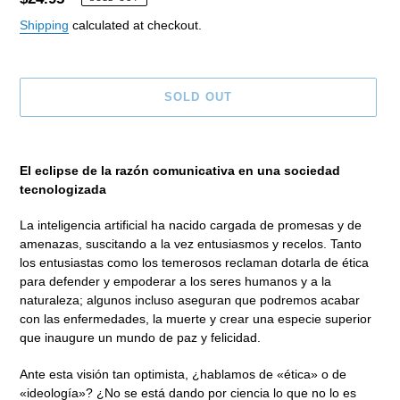
price
Shipping
calculated at checkout.
SOLD OUT
Adding
product
El eclipse de la razón comunicativa en una sociedad
to
tecnologizada
your
cart
La inteligencia artificial ha nacido cargada de promesas y de
amenazas, suscitando a la vez entusiasmos y recelos. Tanto
los entusiastas como los temerosos reclaman dotarla de ética
para defender y empoderar a los seres humanos y a la
naturaleza; algunos incluso aseguran que podremos acabar
con las enfermedades, la muerte y crear una especie superior
que inaugure un mundo de paz y felicidad.
Ante esta visión tan optimista, ¿hablamos de «ética» o de
«ideología»? ¿No se está dando por ciencia lo que no lo es