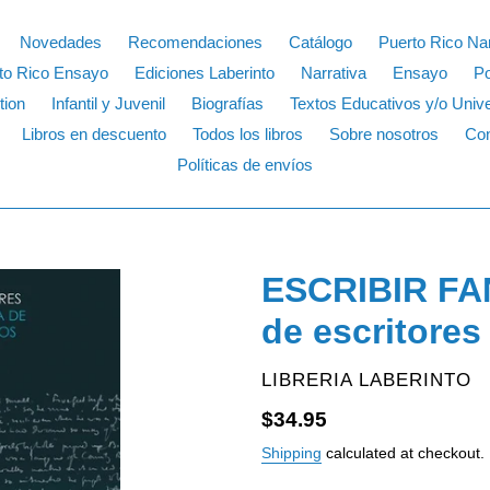
Novedades
Recomendaciones
Catálogo
Puerto Rico Nar
to Rico Ensayo
Ediciones Laberinto
Narrativa
Ensayo
P
tion
Infantil y Juvenil
Biografías
Textos Educativos y/o Unive
Libros en descuento
Todos los libros
Sobre nosotros
Con
Políticas de envíos
ESCRIBIR FA
de escritores
VENDOR
LIBRERIA LABERINTO
Regular
$34.95
price
Shipping
calculated at checkout.