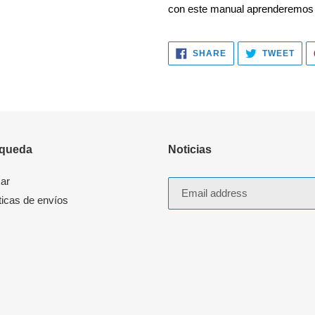
con este manual aprenderemos
SHARE
TWE
SHARE
TWEET
ON
ON
FACEBOOK
TWI
queda
Noticias
ar
ticas de envíos