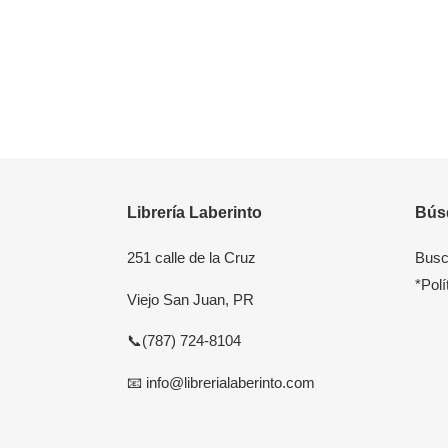
Librería Laberinto
Bús
251 calle de la Cruz
Busc
*Polí
Viejo San Juan, PR
📞(787) 724-8104
📧 info@librerialaberinto.com