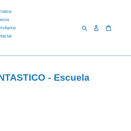
rativa
oesía
Search
Log in
Cart
rsitarios
tactar
NTASTICO - Escuela