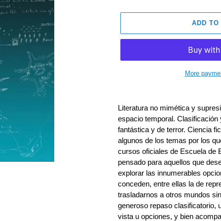
ADD TO
More paymen
Adding
product
Literatura no mimética y supres
to
espacio temporal. Clasificación y 
your
fantástica y de terror. Ciencia 
cart
algunos de los temas por los qu
cursos oficiales de Escuela de 
pensado para aquellos que dese
explorar las innumerables opci
conceden, entre ellas la de repr
trasladarnos a otros mundos si
generoso repaso clasificatorio, 
vista u opciones, y bien acomp