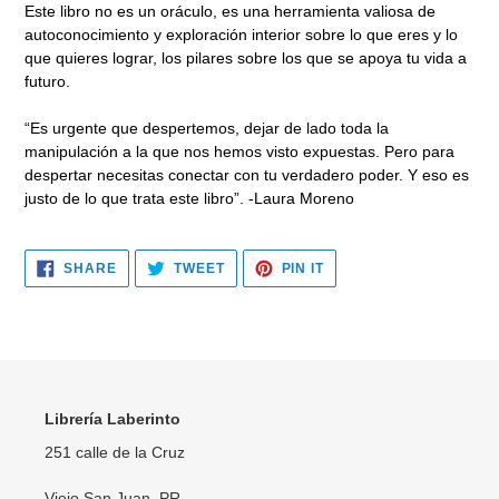
Este libro no es un oráculo, es una herramienta valiosa de
autoconocimiento y exploración interior sobre lo que eres y lo
que quieres lograr, los pilares sobre los que se apoya tu vida a
futuro.
“Es urgente que despertemos, dejar de lado toda la
manipulación a la que nos hemos visto expuestas. Pero para
despertar necesitas conectar con tu verdadero poder. Y eso es
justo de lo que trata este libro”. -Laura Moreno
SHARE
TWEET
PIN
SHARE
TWEET
PIN IT
ON
ON
ON
FACEBOOK
TWITTER
PINTEREST
Librería Laberinto
251 calle de la Cruz
Viejo San Juan, PR