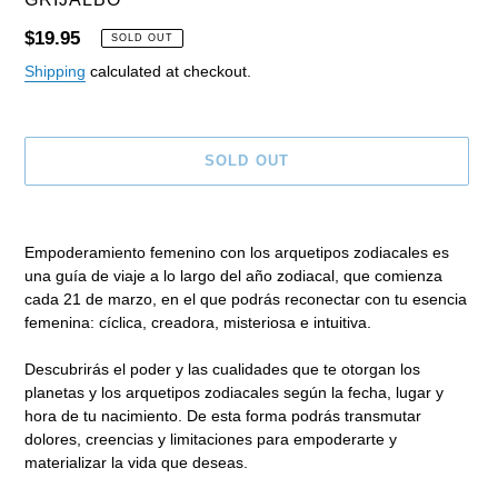
Regular
$19.95
SOLD OUT
price
Shipping
calculated at checkout.
SOLD OUT
Adding
product
Empoderamiento femenino con los arquetipos zodiacales es
to
una guía de viaje a lo largo del año zodiacal, que comienza
your
cada 21 de marzo, en el que podrás reconectar con tu esencia
cart
femenina: cíclica, creadora, misteriosa e intuitiva.
Descubrirás el poder y las cualidades que te otorgan los
planetas y los arquetipos zodiacales según la fecha, lugar y
hora de tu nacimiento. De esta forma podrás transmutar
dolores, creencias y limitaciones para empoderarte y
materializar la vida que deseas.