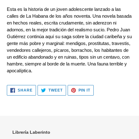
product
Esta es la historia de un joven adolescente lanzado a las
to
calles de La Habana de los años noventa. Una novela basada
your
en hechos reales, escrita crudamente, sin aderezon ni
cart
adornos, en la mejor tradición del realismo sucio. Pedro Juan
Gutiérrez continúa aquí su saga sobre la ciudad caribeña y su
gente más pobre y marginal: mendigos, prostitutas, travestis,
vendedores callejeros, pícaros, borrachos, los habitantes de
un edificio abandonado y en ruinas, tipos sin un centavo, con
hambre, siempre al borde de la muerte. Una fauna terrible y
apocalíptica.
SHARE
TWEET
PIN
SHARE
TWEET
PIN IT
ON
ON
ON
FACEBOOK
TWITTER
PINTEREST
Librería Laberinto