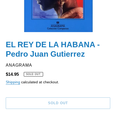
EL REY DE LA HABANA -
Pedro Juan Gutierrez
VENDOR
ANAGRAMA
Regular
$14.95
SOLD OUT
price
Shipping
calculated at checkout.
SOLD OUT
Adding