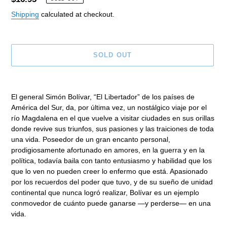
price
Shipping
calculated at checkout.
SOLD OUT
Adding
product
El general Simón Bolívar, “El Libertador” de los países de
to
América del Sur, da, por última vez, un nostálgico viaje por el
your
río Magdalena en el que vuelve a visitar ciudades en sus orillas
cart
donde revive sus triunfos, sus pasiones y las traiciones de toda
una vida. Poseedor de un gran encanto personal,
prodigiosamente afortunado en amores, en la guerra y en la
política, todavía baila con tanto entusiasmo y habilidad que los
que lo ven no pueden creer lo enfermo que está. Apasionado
por los recuerdos del poder que tuvo, y de su sueño de unidad
continental que nunca logró realizar, Bolívar es un ejemplo
conmovedor de cuánto puede ganarse —y perderse— en una
vida.