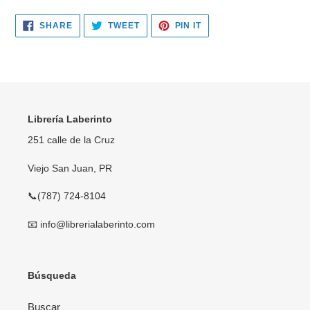
SHARE
TWEET
PIN
SHARE
TWEET
PIN IT
ON
ON
ON
FACEBOOK
TWITTER
PINTEREST
Librería Laberinto
251 calle de la Cruz
Viejo San Juan, PR
📞(787) 724-8104
📧 info@librerialaberinto.com
Búsqueda
Buscar