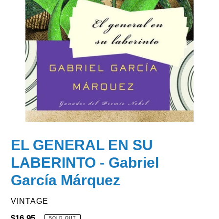
EL GENERAL EN SU
LABERINTO - Gabriel
García Márquez
VENDOR
VINTAGE
Regular
$16.95
SOLD OUT