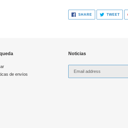
SHARE
TWE
SHARE
TWEET
ON
ON
FACEBOOK
TWI
queda
Noticias
ar
ticas de envíos