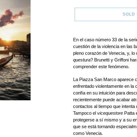
SOLD
Adding
product
En el caso número 33 de la seri
to
cuestión de la violencia en las 
your
pleno corazón de Venecia, y, lo qu
cart
questura
? Brunetti y Griffoni h
comprender este fenómeno.
La Piazza San Marco aparece cu
enfrentado violentamente en la 
confía en su intuición para des
recientemente puede acabar atra
contactos al tiempo que intenta
Tampoco el
vicequestore
Patta e
protegerse a sí mismo y a su e
que se está tornando especialme
como Venecia.