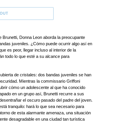
 OUT
e Brunetti, Donna Leon aborda la preocupante
bandas juveniles. ¿Cómo puede ocurrir algo así en
e es peor, llegar incluso al interior de la
arán todo lo que esté a su alcance para
bierta de cristales: dos bandas juveniles se han
oscuridad. Mientras la commissario Griffoni
cubrir cómo un adolescente al que ha conocido
pado en un grupo así, Brunetti recurre a sus
 desentrañar el oscuro pasado del padre del joven.
stá tranquilo: hará lo que sea necesario para
ntorno de esta alarmante amenaza, una situación
nte desagradable en una ciudad tan turística