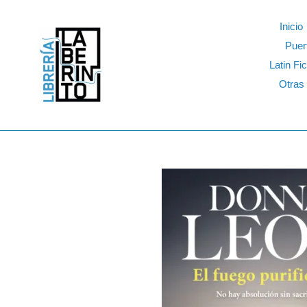
Skip
to
Inicio
content
Puer
Latin Fic
Otras