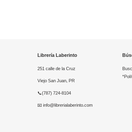
Librería Laberinto
Bús
251 calle de la Cruz
Busc
*Polí
Viejo San Juan, PR
📞(787) 724-8104
📧 info@librerialaberinto.com