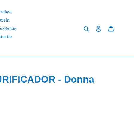
rativa
oesía
Search
Log in
Cart
rsitarios
tactar
RIFICADOR - Donna