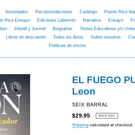
Novedades
Recomendaciones
Catálogo
Puerto Rico Nar
to Rico Ensayo
Ediciones Laberinto
Narrativa
Ensayo
P
tion
Infantil y Juvenil
Biografías
Textos Educativos y/o Unive
Libros en descuento
Todos los libros
Sobre nosotros
Con
Políticas de envíos
EL FUEGO PU
Leon
VENDOR
SEIX BARRAL
Regular
$29.95
SOLD OUT
price
Shipping
calculated at checkout.