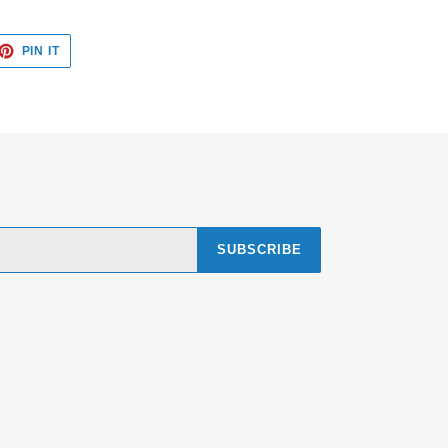
ET
PIN
PIN IT
ON
TTER
PINTEREST
SUBSCRIBE