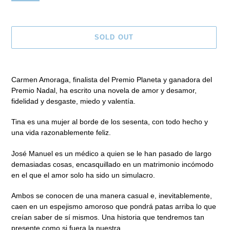
SOLD OUT
Adding
product
Carmen Amoraga, finalista del Premio Planeta y ganadora del
to
Premio Nadal, ha escrito una novela de amor y desamor,
your
fidelidad y desgaste, miedo y valentía.
cart
Tina es una mujer al borde de los sesenta, con todo hecho y
una vida razonablemente feliz.
José Manuel es un médico a quien se le han pasado de largo
demasiadas cosas, encasquillado en un matrimonio incómodo
en el que el amor solo ha sido un simulacro.
Ambos se conocen de una manera casual e, inevitablemente,
caen en un espejismo amoroso que pondrá patas arriba lo que
creían saber de sí mismos. Una historia que tendremos tan
presente como si fuera la nuestra.