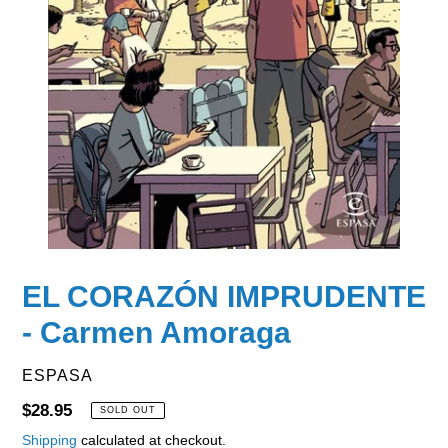
EL CORAZÓN IMPRUDENTE
- Carmen Amoraga
VENDOR
ESPASA
Regular
$28.95
SOLD OUT
price
Shipping
calculated at checkout.