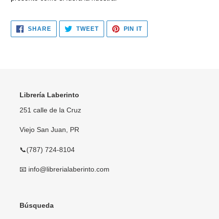
SHARE
TWEET
PIN
SHARE
TWEET
PIN IT
ON
ON
ON
FACEBOOK
TWITTER
PINTEREST
Librería Laberinto
251 calle de la Cruz
Viejo San Juan, PR
📞(787) 724-8104
📧 info@librerialaberinto.com
Búsqueda