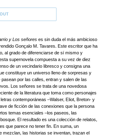
 OUT
arrio y Los señores
es sin duda el más ambicioso
endido Gonçalo M. Tavares. Este escritor que ha
ro, al grado de diferenciarse de sí mismo y
es esta supernovela compuesta a su vez de diez
censo de un vecindario libresco y consigna una
ue constituye un universo lleno de sorpresas y
pasean por las calles, entran y salen de las
uevos. Los señores se trata de una novedosa
reciente de la literatura que toma como personajes
 letras contemporáneas –Walser, Eliot, Breton- y
ave de ficción de las conexiones que la persona
ertos temas esenciales –los paseos, las
l bosque. El resultado es una colección de relatos,
es que parece no tener fin. En suma, un
 mezclan, las historias se inventan, trazan el