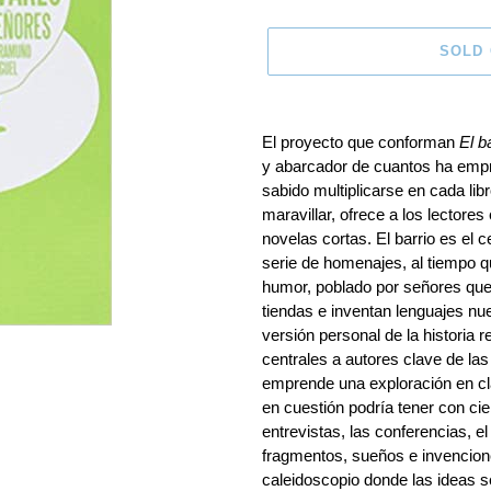
SOLD
Adding
product
El proyecto que conforman
El b
to
y abarcador de cuantos ha empr
your
sabido multiplicarse en cada lib
cart
maravillar, ofrece a los lector
novelas cortas. El barrio es el 
serie de homenajes, al tiempo q
humor, poblado por señores que 
tiendas e inventan lenguajes n
versión personal de la historia 
centrales a autores clave de las
emprende una exploración en cl
en cuestión podría tener con ci
entrevistas, las conferencias, e
fragmentos, sueños e invencion
caleidoscopio donde las ideas se