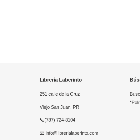
Librería Laberinto
Bús
251 calle de la Cruz
Busc
*Polí
Viejo San Juan, PR
📞(787) 724-8104
📧 info@librerialaberinto.com