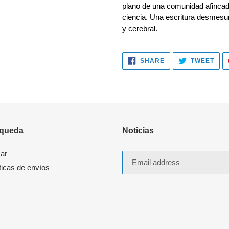
plano de una comunidad afincada
ciencia. Una escritura desmesur
y cerebral.
SHARE
TWE
SHARE
TWEET
ON
ON
FACEBOOK
TWI
queda
Noticias
ar
ticas de envíos