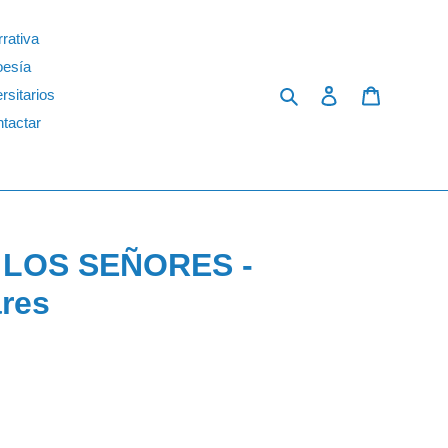
rativa
oesía
Search
Log in
Cart
rsitarios
tactar
 LOS SEÑORES -
res