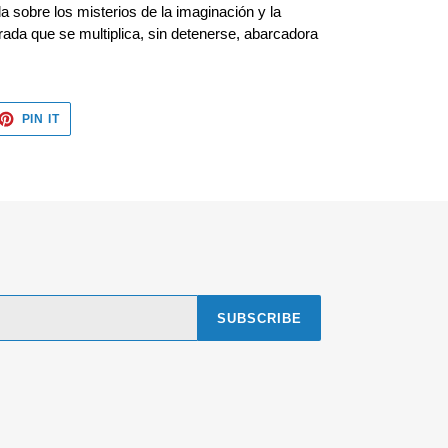
 sobre los misterios de la imaginación y la
ada que se multiplica, sin detenerse, abarcadora
ET
PIN
PIN IT
ON
TTER
PINTEREST
SUBSCRIBE