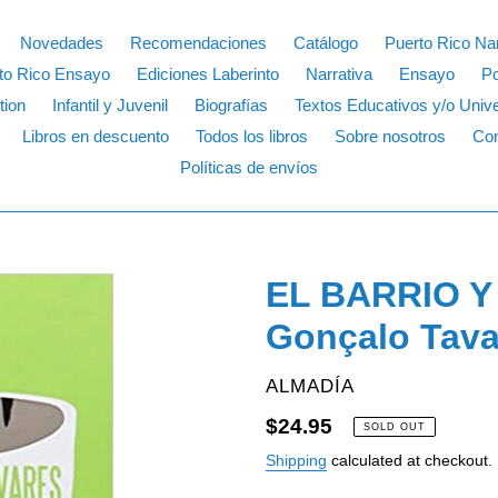
Novedades
Recomendaciones
Catálogo
Puerto Rico Nar
to Rico Ensayo
Ediciones Laberinto
Narrativa
Ensayo
P
tion
Infantil y Juvenil
Biografías
Textos Educativos y/o Unive
Libros en descuento
Todos los libros
Sobre nosotros
Con
Políticas de envíos
EL BARRIO Y
Gonçalo Tava
VENDOR
ALMADÍA
Regular
$24.95
SOLD OUT
price
Shipping
calculated at checkout.