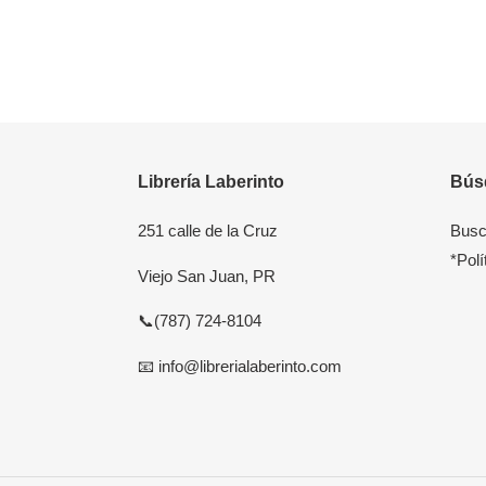
Librería Laberinto
Bús
251 calle de la Cruz
Busc
*Polí
Viejo San Juan, PR
📞(787) 724-8104
📧 info@librerialaberinto.com