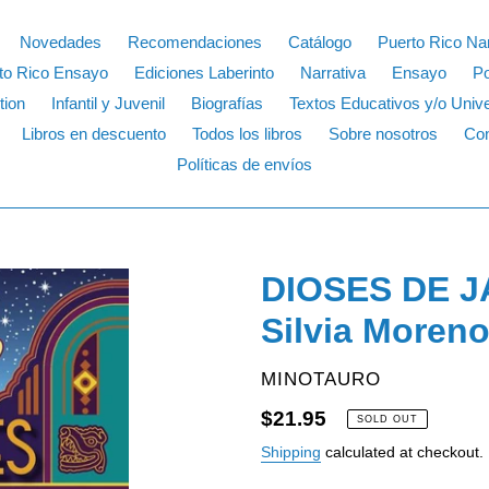
Novedades
Recomendaciones
Catálogo
Puerto Rico Nar
to Rico Ensayo
Ediciones Laberinto
Narrativa
Ensayo
P
tion
Infantil y Juvenil
Biografías
Textos Educativos y/o Unive
Libros en descuento
Todos los libros
Sobre nosotros
Con
Políticas de envíos
DIOSES DE J
Silvia Moreno
VENDOR
MINOTAURO
Regular
$21.95
SOLD OUT
price
Shipping
calculated at checkout.