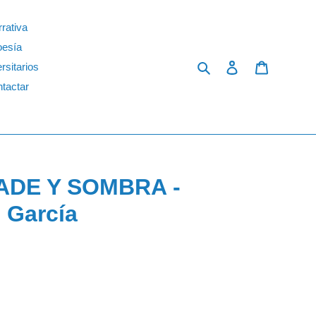
rativa
oesía
Search
Log in
Cart
rsitarios
tactar
ADE Y SOMBRA -
 García