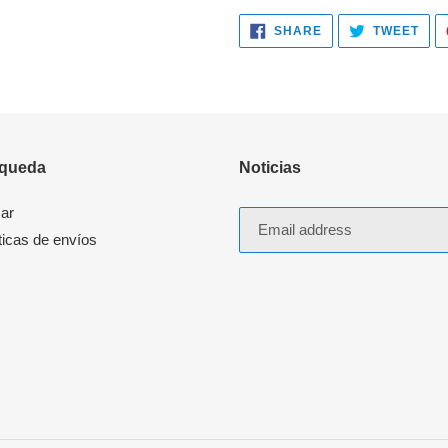
SHARE
TWE
SHARE
TWEET
ON
ON
FACEBOOK
TWI
queda
Noticias
ar
ticas de envíos