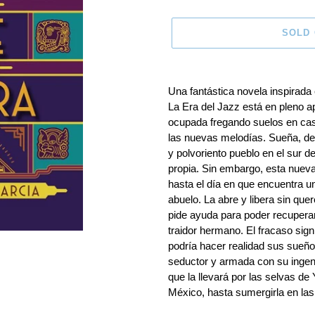
SOLD
Adding
product
Una fantástica novela inspirada 
to
La Era del Jazz está en pleno 
your
ocupada fregando suelos en cas
cart
las nuevas melodías. Sueña, de
y polvoriento pueblo en el sur d
propia. Sin embargo, esta nueva
hasta el día en que encuentra u
abuelo. La abre y libera sin quer
pide ayuda para poder recupera
traidor hermano. El fracaso sign
podría hacer realidad sus sueñ
seductor y armada con su ingen
que la llevará por las selvas de
México, hasta sumergirla en la