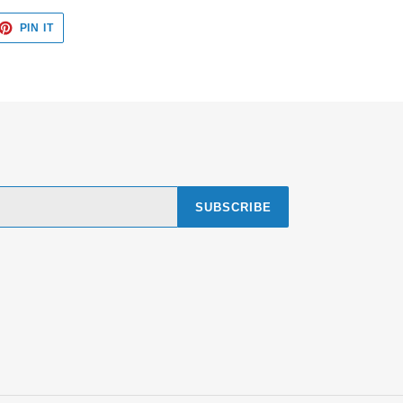
ET
PIN
PIN IT
ON
TTER
PINTEREST
SUBSCRIBE