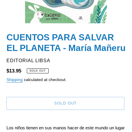
CUENTOS PARA SALVAR
EL PLANETA - María Mañeru
VENDOR
EDITORIAL LIBSA
Regular
$13.95
SOLD OUT
price
Shipping
calculated at checkout.
SOLD OUT
Adding
product
Los niños tienen en sus manos hacer de este mundo un lugar
to