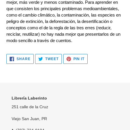
mejor, más verde y menos contaminado. Para aprender en
your
que consisten los principales problemas medioambientales,
cart
como el cambio climático, la contaminación, las especies en
peligro de extinción, la deforestación, la desertificación o
conceptos como el de la regla de las tres erres (reducir,
reciclar, reutilizar) no hay nada mejor que presentarlos de un
modo sencillo a través de cuentos.
SHARE
TWEET
PIN
SHARE
TWEET
PIN IT
ON
ON
ON
FACEBOOK
TWITTER
PINTEREST
Librería Laberinto
251 calle de la Cruz
Viejo San Juan, PR