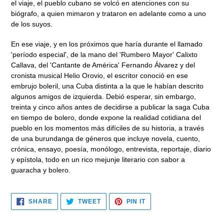
el viaje, el pueblo cubano se volcó en atenciones con su
biógrafo, a quien mimaron y trataron en adelante como a uno
de los suyos.
En ese viaje, y en los próximos que haría durante el llamado
'período especial', de la mano del 'Rumbero Mayor' Calixto
Callava, del 'Cantante de América' Fernando Álvarez y del
cronista musical Helio Orovio, el escritor conoció en ese
embrujo boleril, una Cuba distinta a la que le habían descrito
algunos amigos de izquierda. Debió esperar, sin embargo,
treinta y cinco años antes de decidirse a publicar la saga Cuba
en tiempo de bolero, donde expone la realidad cotidiana del
pueblo en los momentos más difíciles de su historia, a través
de una burundanga de géneros que incluye novela, cuento,
crónica, ensayo, poesía, monólogo, entrevista, reportaje, diario
y epístola, todo en un rico mejunje literario con sabor a
guaracha y bolero.
SHARE
TWEET
PIN
SHARE
TWEET
PIN IT
ON
ON
ON
FACEBOOK
TWITTER
PINTEREST