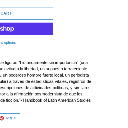
 CART
t options
de figuras “históricamente sin importancia” (una
clavitud a la libertad, un supuesto terrateniente
a, un poderoso hombre fuerte local, un periodista
ular) a través de estadísticas vitales, registros de
escripciones de actividades políticas, y similares.
utor a la afirmación posmodernista de que los
 de ficción."- Handbook of Latin American Studies
ET
PIN
PIN IT
ON
TTER
PINTEREST