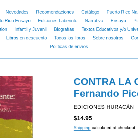
Novedades
Recomendaciones
Catálogo
Puerto Rico Nar
to Rico Ensayo
Ediciones Laberinto
Narrativa
Ensayo
P
tion
Infantil y Juvenil
Biografías
Textos Educativos y/o Unive
Libros en descuento
Todos los libros
Sobre nosotros
Con
Políticas de envíos
CONTRA LA 
Fernando Pic
VENDOR
EDICIONES HURACÁN
Regular
$14.95
price
Shipping
calculated at checkout.