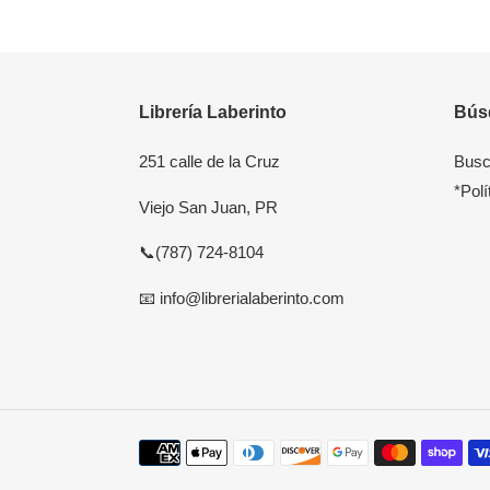
Librería Laberinto
Bús
251 calle de la Cruz
Busc
*Polí
Viejo San Juan, PR
📞(787) 724-8104
📧 info@librerialaberinto.com
Payment
methods