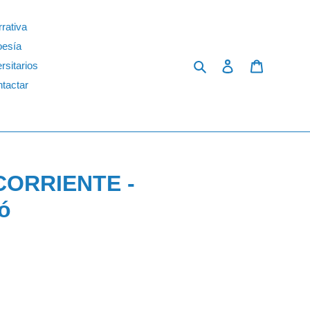
rativa
oesía
Search
Log in
Cart
rsitarios
tactar
CORRIENTE -
ó