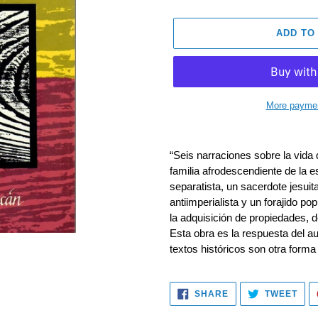
ADD TO
More paymen
Adding
product
“Seis narraciones sobre la vida 
to
familia afrodescendiente de la es
your
separatista, un sacerdote jesuit
cart
antiimperialista y un forajido pop
la adquisición de propiedades, d
Esta obra es la respuesta del a
textos históricos son otra forma
SHARE
TWE
SHARE
TWEET
ON
ON
FACEBOOK
TWI