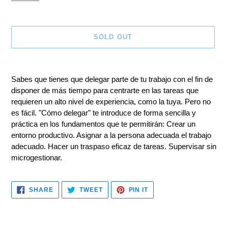
SOLD OUT
Adding
product
Sabes que tienes que delegar parte de tu trabajo con el fin de
to
disponer de más tiempo para centrarte en las tareas que
your
requieren un alto nivel de experiencia, como la tuya. Pero no
cart
es fácil. "Cómo delegar" te introduce de forma sencilla y
práctica en los fundamentos que te permitirán: Crear un
entorno productivo. Asignar a la persona adecuada el trabajo
adecuado. Hacer un traspaso eficaz de tareas. Supervisar sin
microgestionar.
SHARE
TWEET
PIN
SHARE
TWEET
PIN IT
ON
ON
ON
FACEBOOK
TWITTER
PINTEREST