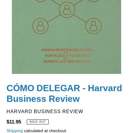
CÓMO DELEGAR - Harvard
Business Review
VENDOR
HARVARD BUSINESS REVIEW
Regular
$11.95
SOLD OUT
price
Shipping
calculated at checkout.