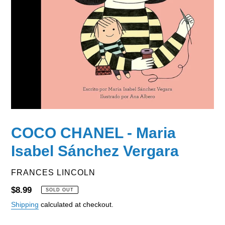
COCO CHANEL - Maria
Isabel Sánchez Vergara
VENDOR
FRANCES LINCOLN
Regular
$8.99
SOLD OUT
price
Shipping
calculated at checkout.