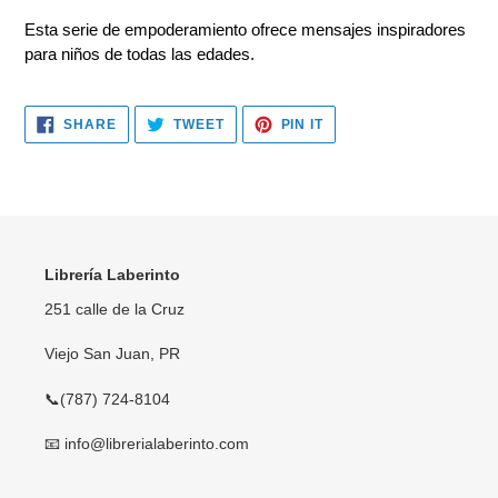
Esta serie de empoderamiento ofrece mensajes inspiradores
para niños de todas las edades.
SHARE
TWEET
PIN
SHARE
TWEET
PIN IT
ON
ON
ON
FACEBOOK
TWITTER
PINTEREST
Librería Laberinto
251 calle de la Cruz
Viejo San Juan, PR
📞(787) 724-8104
📧 info@librerialaberinto.com