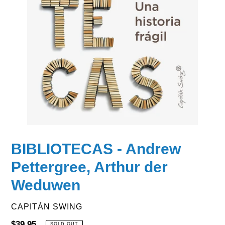
BIBLIOTECAS - Andrew
Pettergree, Arthur der
Weduwen
VENDOR
CAPITÁN SWING
Regular
$39.95
SOLD OUT