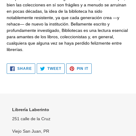
bien las colecciones en sí son frágiles y a menudo se arruinan
en pocas décadas, la idea de la biblioteca ha sido
notablemente resistente, ya que cada generación crea —y
rehace— de nuevo la institución. Bellamente escrito y
profundamente investigado, Bibliotecas es una lectura esencial
para amantes de los libros, coleccionistas y, en general,
cualquiera que alguna vez se haya perdido felizmente entre
librerías.
SHARE
TWEET
PIN
SHARE
TWEET
PIN IT
ON
ON
ON
FACEBOOK
TWITTER
PINTEREST
Librería Laberinto
251 calle de la Cruz
Viejo San Juan, PR