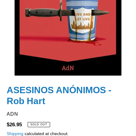
ASESINOS ANÓNIMOS -
Rob Hart
VENDOR
ADN
Regular
$26.95
SOLD OUT
price
Shipping
calculated at checkout.