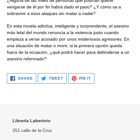
¿Alguna de las miles de personas que podrían querer
vengarse de él por fin habrá dado el paso? ¿Y cómo va a
sobrevivir a esos ataques sin matar a nadie?
En esta novela adictiva, inteligente y sorprendente, el asesino
más letal del mundo renuncia a la violencia justo cuando
empieza a verse acosado por unos misteriosos agresores. En
una situación de matar o morir, si la primera opción queda
fuera de la ecuación, ¿qué podrá hacer para defenderse a un
asesino reformado?
SHARE
TWEET
PIN
SHARE
TWEET
PIN IT
ON
ON
ON
FACEBOOK
TWITTER
PINTEREST
Librería Laberinto
251 calle de la Cruz