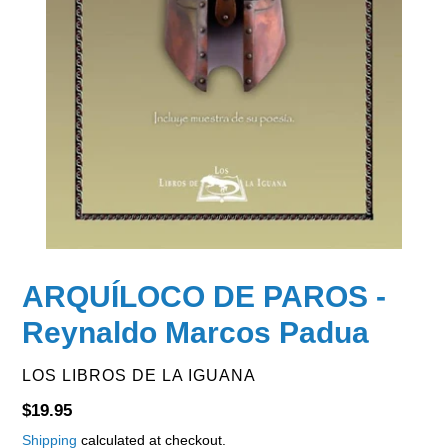
ARQUÍLOCO DE PAROS -
Reynaldo Marcos Padua
VENDOR
LOS LIBROS DE LA IGUANA
Regular
$19.95
price
Shipping
calculated at checkout.