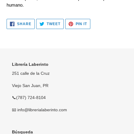
humano.
SHARE
TWEET
PIN
SHARE
TWEET
PIN IT
ON
ON
ON
FACEBOOK
TWITTER
PINTEREST
Librería Laberinto
251 calle de la Cruz
Viejo San Juan, PR
📞(787) 724-8104
📧 info@librerialaberinto.com
Búsqueda