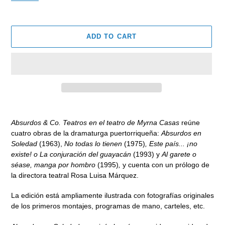
ADD TO CART
Adding
product
Absurdos & Co. Teatros en el teatro de Myrna Casas
reúne
to
cuatro obras de la dramaturga puertorriqueña:
Absurdos en
your
Soledad
(1963),
No todas lo tienen
(1975)
, Este país... ¡no
cart
existe! o La conjuración del guayacán
(1993)
y
Al garete o
séase, manga por hombro
(1995)
,
y cuenta con un prólogo de
la directora teatral Rosa Luisa Márquez.
La edición está ampliamente ilustrada con fotografías originales
de los primeros montajes, programas de mano, carteles, etc.