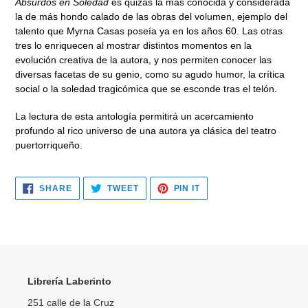
Absurdos en Soledad
es quizás la más conocida y considerada
la de más hondo calado de las obras del volumen, ejemplo del
talento que Myrna Casas poseía ya en los años 60. Las otras
tres lo enriquecen al mostrar distintos momentos en la
evolución creativa de la autora, y nos permiten conocer las
diversas facetas de su genio, como su agudo humor, la crítica
social o la soledad tragicómica que se esconde tras el telón.
La lectura de esta antología permitirá un acercamiento
profundo al rico universo de una autora ya clásica del teatro
puertorriqueño.
SHARE
TWEET
PIN
SHARE
TWEET
PIN IT
ON
ON
ON
FACEBOOK
TWITTER
PINTEREST
Librería Laberinto
251 calle de la Cruz