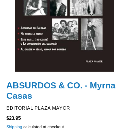
ABSURDOS & CO. - Myrna
Casas
VENDOR
EDITORIAL PLAZA MAYOR
Regular
$23.95
price
Shipping
calculated at checkout.