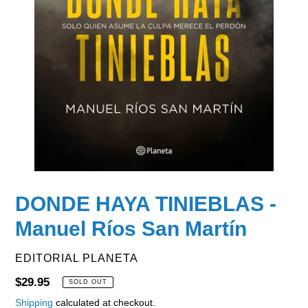
DONDE HAYA TINIEBLAS -
Manuel Ríos San Martín
VENDOR
EDITORIAL PLANETA
Regular
$29.95
SOLD OUT
price
Shipping
calculated at checkout.