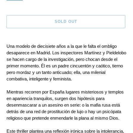
SOLD OUT
Adding
product
Una modelo de diecisiete años a la que le falta el ombligo
to
desaparece en Madrid. Los inspectores Martínez y Pieldelobo
your
se hacen cargo de la investigación, pero chocan desde el
cart
primer momento. Él es un padre cincuentón y caótico, tierno
pero mordaz y un tanto anticuado; ella, una milenial
combativa, inteligente y feminista.
Mientras recorren por España lugares misteriosos y templos
en apariencia tranquilos, surgen dos hipótesis para
desenmascarar a un asesino en serie: o la mafia rusa está
detrás de una red de prostitución de lujo o hay un psicópata
religioso que pretende enmendarle la plana al mismo Dios.
Este thriller plantea una reflexión irónica sobre la intolerancia,