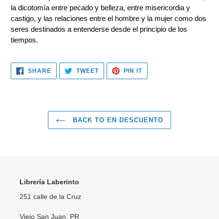
la dicotomía entre pecado y belleza, entre misericordia y
castigo, y las relaciones entre el hombre y la mujer como dos
seres destinados a entenderse desde el principio de los
tiempos.
SHARE
TWEET
PIN
SHARE
TWEET
PIN IT
ON
ON
ON
FACEBOOK
TWITTER
PINTEREST
BACK TO EN DESCUENTO
Librería Laberinto
251 calle de la Cruz
Viejo San Juan, PR